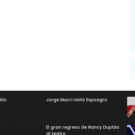
ión
Jorge Macri visitó Expoagro
El gran regreso de Nancy Dupláa
al teatro